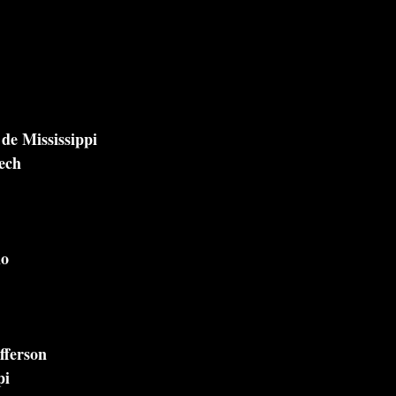
 de Mississippi
Tech
lo
fferson
pi