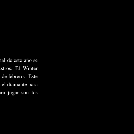
al de este año se 
tros. El Winter 
de febrero.  Este 
 el diamante para 
ra jugar son los 