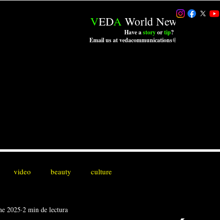
V
ED
A
World News LLC.
Have a
story
or
tip
?
Email us at vedacommunications@outlook.com
video
beauty
culture
ne 2025
2 min de lectura