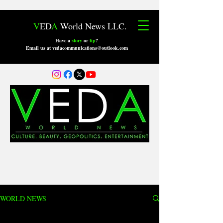
V
ED
A
World News LLC.
Have a
story
or
tip
?
Email us at vedacommunications@outlook.com
WORLD NEWS