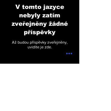
V tomto jazyce
nebyly zatím
zveřejněny žádné
příspěvky
Až budou příspěvky zveřejněny,
uvidíte je zde.
Subscribe to Our
Newsletter
Zde zadejte svůj e-mail
*