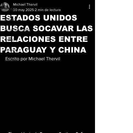
Michael Thervil
HOME
30 may 2025
2 min de lectura
ESTADOS UNIDOS
politics
BUSCA SOCAVAR LAS
entertainment
RELACIONES ENTRE
video
PARAGUAY Y CHINA
beauty
Escrito por Michael Thervil
culture