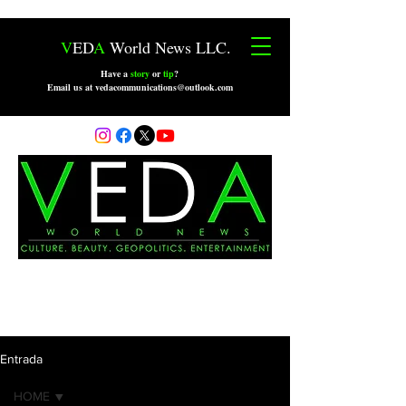
V
ED
A
World News LLC.
Have a
story
or
tip
?
Email us at vedacommunications@outlook.com
Entrada
HOME