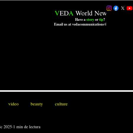
V
ED
A
World News LLC.
Have a
story
or
tip
?
Email us at vedacommunications@outlook.com
video
beauty
culture
ic 2025
1 min de lectura