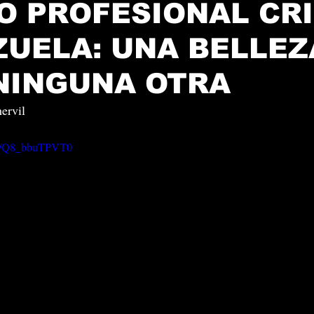
O PROFESIONAL CR
ZUELA: UNA BELLEZ
NINGUNA OTRA
ervil
rts/Q8_bbuTPVT0