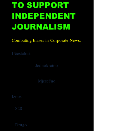
TO SUPPORT
INDEPENDENT
JOURNALISM
Combating biases in Corporate News.
Učestalost
Jednokratno
Mjesečno
Iznos
$20
Drugo