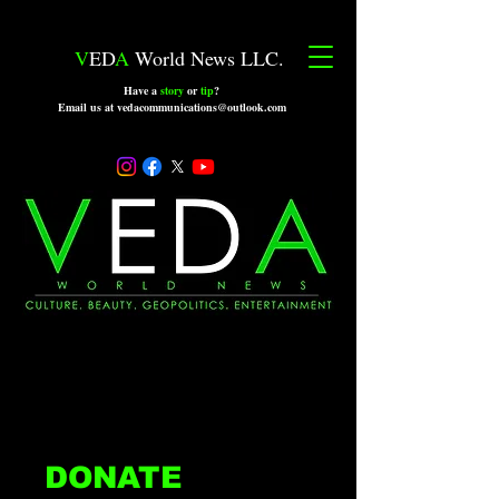
V
ED
A
World News LLC.
Have a
story
or
tip
?
Email us at vedacommunications@outlook.com
DONATE