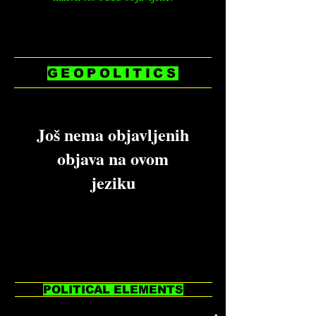
GEOPOLITICS
Još nema objavljenih
objava na ovom
jeziku
Objave će se pojavljivati ovdje
nakon što budu objavljene.
POLITICAL ELEMENTS