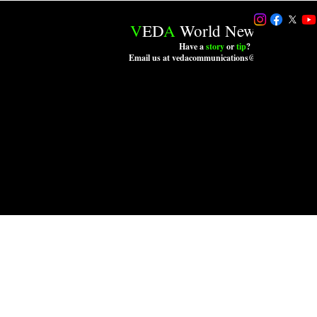
V
ED
A
World News LLC.
Have a
story
or
tip
?
Email us at vedacommunications@outlook.com