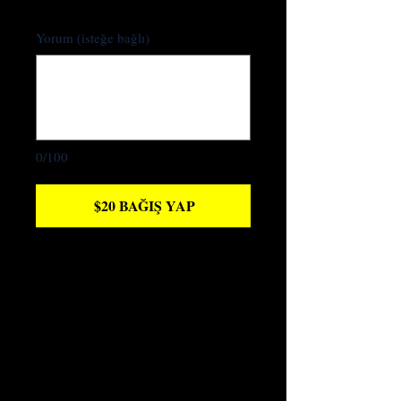
Yorum (isteğe bağlı)
0/100
$20 BAĞIŞ YAP