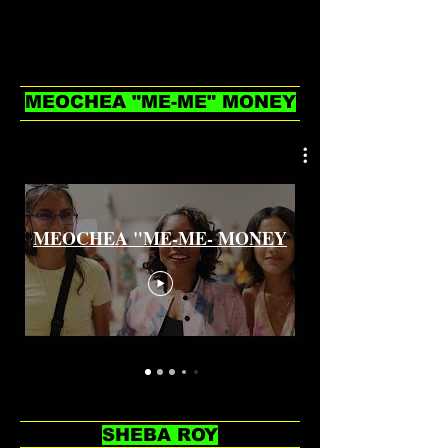
göreceksiniz.
MEOCHEA "ME-ME" MONEY
MEOCHEA "ME-ME- MONEY
SHEBA ROY