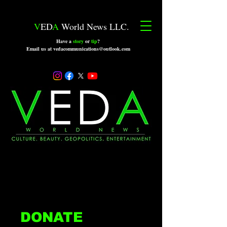
V
ED
A
World News LLC.
Have a
story
or
tip
?
Email us at vedacommunications@outlook.com
DONATE