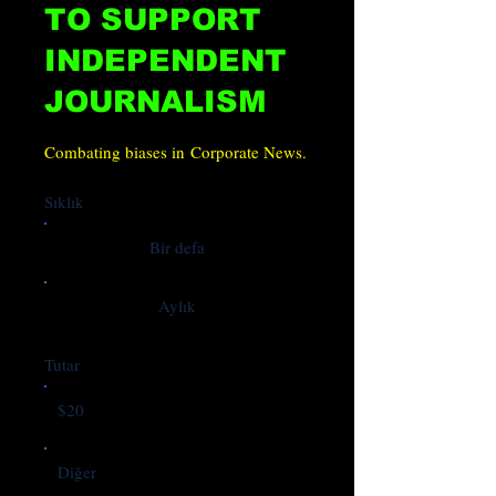
TO SUPPORT
INDEPENDENT
JOURNALISM
Combating biases in Corporate News.
Sıklık
Bir defa
Aylık
Tutar
$20
Diğer