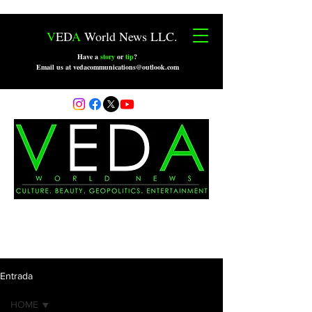
V
ED
A
World News LLC.
Have a
story
or
tip
?
Email us at vedacommunications@outlook.com
Entrada
HOME