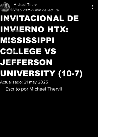
Michael Thervil
HOME
2 feb 2025
2 min de lectura
INVITACIONAL DE
politics
INVIERNO HTX:
entertainment
MISSISSIPPI
video
COLLEGE VS
beauty
JEFFERSON
culture
UNIVERSITY (10-7)
Actualizado:
21 may 2025
Escrito por Michael Thervil